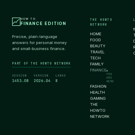
HOW TO:
THE HOWTO
FINANCE EDITION
NETWORK
HOME
Precise, plain-language
FOOD
answers for personal money
BEAUTY
and small-business finance.
TRAVEL
TECH
PART OF THE HOWTO NETWORK
FAMILY
FINANCE
●
YOU
SESSION
VERSION
LANGS
ARE
1453.09
2026.04
8
HERE
FASHION
HEALTH
GAMING
THE
HOWTO
NETWORK