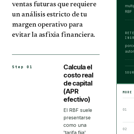
ventas futuras que requiere
multi
RBF
un análisis estricto de tu
margen operativo para
RET
evitar la asfixia financiera.
ING
porce
auto
Calcula el
Step 01
SOU
costo real
de capital
(APR
MORE
efectivo)
El RBF suele
01
presentarse
como una
02
'tarifa fija'