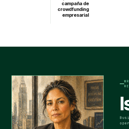
campaña de
crowdfunding
empresarial
W
R
I
Bus
ope