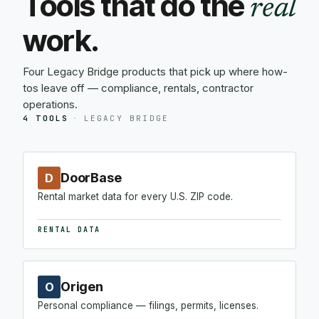
Tools that do the
real
work.
Four Legacy Bridge products that pick up where how-
tos leave off — compliance, rentals, contractor
operations.
4 TOOLS
·
LEGACY BRIDGE
DoorBase
D
Rental market data for every U.S. ZIP code.
RENTAL DATA
Origen
O
Personal compliance — filings, permits, licenses.