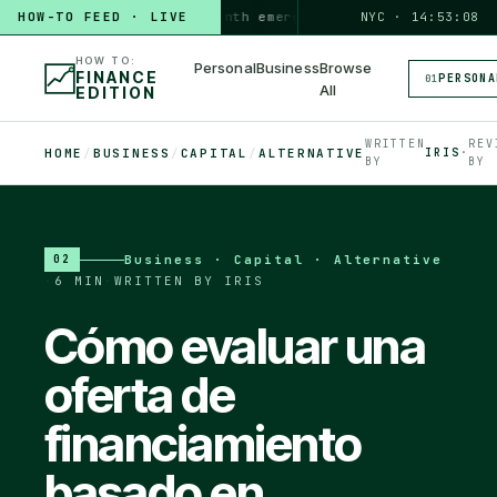
HOW-TO FEED · LIVE
HOW TO
build a 3-month emergency fund
PERSONAL · 6 MIN
NYC · 14:53:09
◆
HOW TO:
Personal
Business
Browse
FINANCE
PERSONA
01
All
EDITION
WRITTEN
REV
HOME
/
BUSINESS
/
CAPITAL
/
ALTERNATIVE
IRIS
·
BY
BY
Business · Capital · Alternative
02
·
6 MIN
·
WRITTEN BY IRIS
Cómo evaluar una
oferta de
financiamiento
basado en