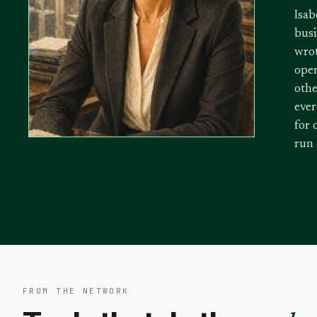
Isab
busi
wrot
oper
othe
ever
for 
run
FROM THE NETWORK