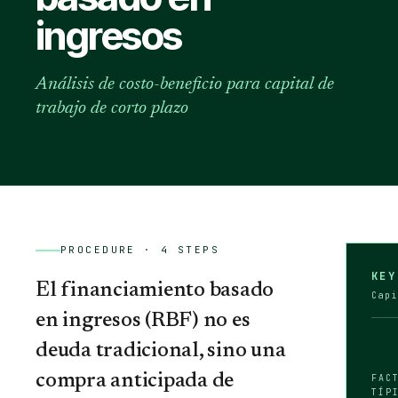
ingresos
Análisis de costo-beneficio para capital de
trabajo de corto plazo
PROCEDURE ·
4
STEPS
KEY
El financiamiento basado
Cap
en ingresos (RBF) no es
deuda tradicional, sino una
compra anticipada de
FAC
TÍP