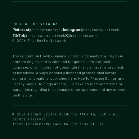
FOLLOW THE NETWORK
Pinterest
Instagram
@thehowtonetwork
@the.howto.network
TikTok
X
@the.how.to.network
@howto_network_
© 2026 The HowTo Network
The content on HowTo Finance Edition is generated by Iris, an AI
content engine, and is intended for general informational
purposes only. It does not constitute financial, legal, investment,
or tax advice. Always consult a licensed professional before
acting on any material published here. HowTo Finance Edition and
Legacy Bridge Holdings Atlanta, LLC make no representations or
warranties regarding the accuracy or completeness of any content
on this site.
© 2026 Legacy Bridge Holdings Atlanta, LLC — All
rights reserved.
About
Disclaimer
Privacy Policy
Terms of Use