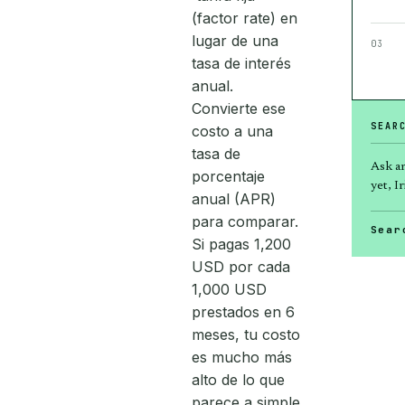
(factor rate) en
lugar de una
03
tasa de interés
anual.
Convierte ese
SEAR
costo a una
tasa de
Ask a
porcentaje
yet, Ir
anual (APR)
para comparar.
Sear
Si pagas 1,200
USD por cada
1,000 USD
prestados en 6
meses, tu costo
es mucho más
alto de lo que
parece a simple