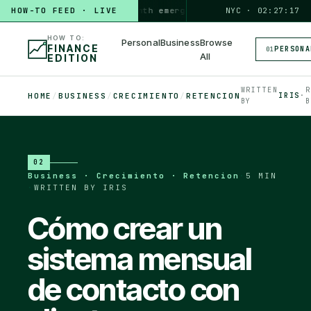
HOW-TO FEED · LIVE
HOW TO
build a 3-month emergency fund
PERSONAL · 6 MIN
NYC · 02:27:18
◆
HOW TO:
Personal
Business
Browse
FINANCE
PERSONA
01
All
EDITION
WRITTEN
R
HOME
/
BUSINESS
/
CRECIMIENTO
/
RETENCION
IRIS
·
BY
B
02
Business · Crecimiento · Retencion
·
5 MIN
·
WRITTEN BY IRIS
Cómo crear un
sistema mensual
de contacto con