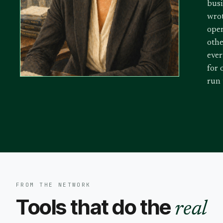
busi
wrot
oper
othe
ever
for 
run
FROM THE NETWORK
Tools that do the
real