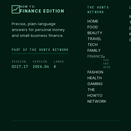
HOW TO:
THE HOWTO
FINANCE EDITION
NETWORK
HOME
Precise, plain-language
FOOD
answers for personal money
BEAUTY
and small-business finance.
TRAVEL
TECH
PART OF THE HOWTO NETWORK
FAMILY
FINANCE
●
YOU
SESSION
VERSION
LANGS
ARE
0227.18
2026.04
8
HERE
FASHION
HEALTH
GAMING
THE
HOWTO
NETWORK