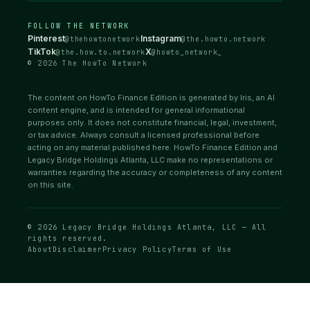
FOLLOW THE NETWORK
Pinterest
Instagram
@thehowtonetwork
@the.howto.network
TikTok
X
@the.how.to.network
@howto_network_
© 2026 The HowTo Network
The content on HowTo Finance Edition is generated by Iris, an AI
content engine, and is intended for general informational
purposes only. It does not constitute financial, legal, investment,
or tax advice. Always consult a licensed professional before
acting on any material published here. HowTo Finance Edition and
Legacy Bridge Holdings Atlanta, LLC make no representations or
warranties regarding the accuracy or completeness of any content
on this site.
© 2026 Legacy Bridge Holdings Atlanta, LLC — All
rights reserved.
About
Disclaimer
Privacy Policy
Terms of Use