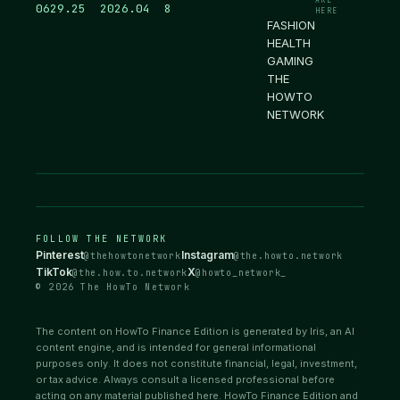
0629.26
2026.04
8
HERE
FASHION
HEALTH
GAMING
THE
HOWTO
NETWORK
FOLLOW THE NETWORK
Pinterest
Instagram
@thehowtonetwork
@the.howto.network
TikTok
X
@the.how.to.network
@howto_network_
© 2026 The HowTo Network
The content on HowTo Finance Edition is generated by Iris, an AI
content engine, and is intended for general informational
purposes only. It does not constitute financial, legal, investment,
or tax advice. Always consult a licensed professional before
acting on any material published here. HowTo Finance Edition and