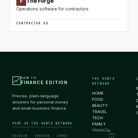
The Forge
F
Operations software for contractors.
CONTRACTOR OS
HOW TO:
THE HOWTO
FINANCE EDITION
NETWORK
HOME
Precise, plain-language
FOOD
answers for personal money
BEAUTY
and small-business finance.
TRAVEL
TECH
PART OF THE HOWTO NETWORK
FAMILY
FINANCE
●
YOU
SESSION
VERSION
LANGS
ARE