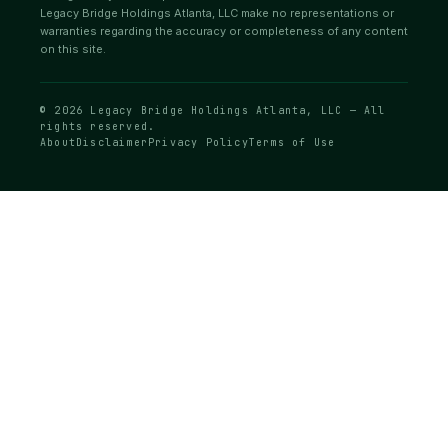
Legacy Bridge Holdings Atlanta, LLC make no representations or
warranties regarding the accuracy or completeness of any content
on this site.
© 2026 Legacy Bridge Holdings Atlanta, LLC — All
rights reserved.
About
Disclaimer
Privacy Policy
Terms of Use