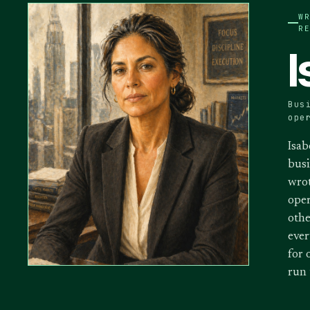
W
R
I
Bus
ope
Isab
busi
wrot
oper
othe
ever
for 
run