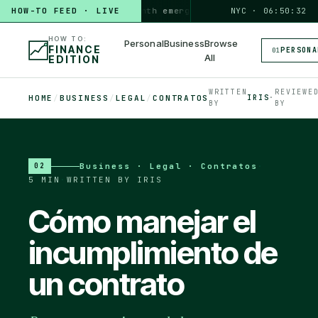
HOW-TO FEED · LIVE
HOW TO
build a 3-month emergency fund
PERSONAL · 6 MIN
NYC · 06:50:33
◆
HOW TO:
Personal
Business
Browse
FINANCE
PERSONA
01
All
EDITION
WRITTEN
REVIEWE
HOME
/
BUSINESS
/
LEGAL
/
CONTRATOS
IRIS
·
BY
BY
Business · Legal · Contratos
·
02
5 MIN
·
WRITTEN BY IRIS
Cómo manejar el
incumplimiento de
un contrato