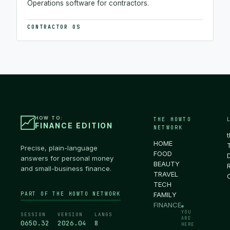
Operations software for contractors.
CONTRACTOR OS
HOW TO:
THE HOWTO
FINANCE EDITION
NETWORK
HOME
Precise, plain-language
FOOD
answers for personal money
BEAUTY
and small-business finance.
TRAVEL
TECH
PART OF THE HOWTO NETWORK
FAMILY
FINANCE
●
YOU
SESSION
VERSION
LANGS
ARE
0650.33
2026.04
8
HERE