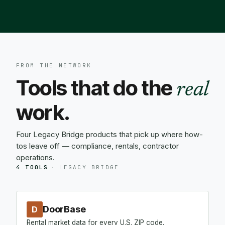
FROM THE NETWORK
Tools that do the
real
work.
Four Legacy Bridge products that pick up where how-
tos leave off — compliance, rentals, contractor
operations.
4 TOOLS
·
LEGACY BRIDGE
DoorBase
D
Rental market data for every U.S. ZIP code.