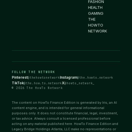
FASHION
HEALTH
GAMING
THE
HOWTO
NETWORK
FOLLOW THE NETWORK
Pinterest
Instagram
@thehowtonetwork
@the.howto.network
TikTok
X
@the.how.to.network
@howto_network_
© 2026 The HowTo Network
The content on HowTo Finance Edition is generated by Iris, an AI
content engine, and is intended for general informational
purposes only. It does not constitute financial, legal, investment,
or tax advice. Always consult a licensed professional before
acting on any material published here. HowTo Finance Edition and
Legacy Bridge Holdings Atlanta, LLC make no representations or