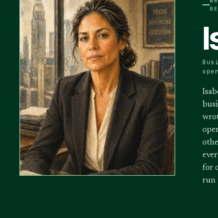
W
R
I
Bus
ope
Isab
busi
wrot
oper
othe
ever
for 
run