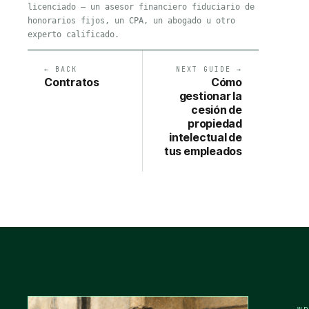
licenciado — un asesor financiero fiduciario de
honorarios fijos, un CPA, un abogado u otro
experto calificado.
← BACK
NEXT GUIDE →
Contratos
Cómo
gestionar la
cesión de
propiedad
intelectual de
tus empleados