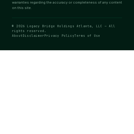
warranties regarding the accuracy or completeness of any content
on this site.
© 2026 Legacy Bridge Holdings Atlanta, LLC — All
rights reserved.
About
Disclaimer
Privacy Policy
Terms of Use