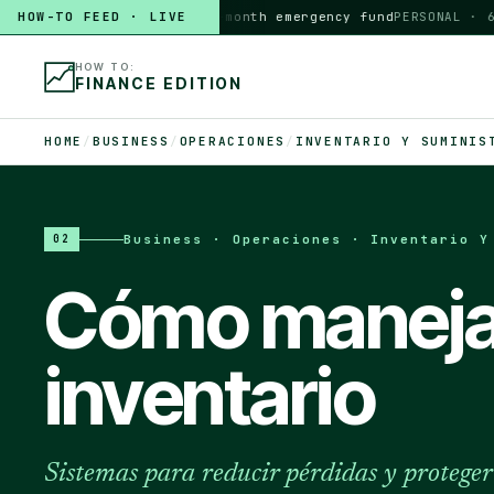
HOW-TO FEED · LIVE
HOW TO
build a 3-month emergency fund
PERSONAL · 6 MIN
HOW TO:
FINANCE EDITION
HOME
/
BUSINESS
/
OPERACIONES
/
INVENTARIO Y SUMINIS
Business · Operaciones · Inventario Y
02
Cómo maneja
inventario
Sistemas para reducir pérdidas y protege