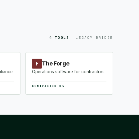
4 TOOLS
·
LEGACY BRIDGE
The Forge
F
pliance
Operations software for contractors.
CONTRACTOR OS