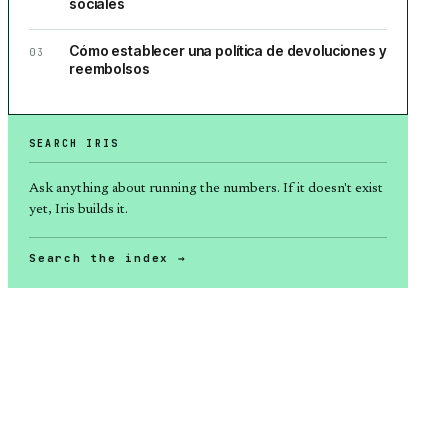
sociales
Cómo establecer una política de devoluciones y
03
reembolsos
SEARCH IRIS
Ask anything about
running the numbers
. If it doesn't exist
yet, Iris builds it.
Search the index →