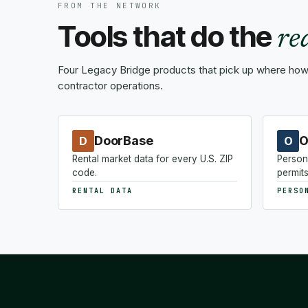
FROM THE NETWORK
Tools that do the
re
Four Legacy Bridge products that pick up where how-
contractor operations.
DoorBase
O
D
O
Rental market data for every U.S. ZIP
Person
code.
permits
RENTAL DATA
PERSO