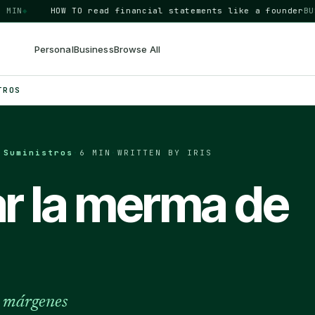
◆
HOW TO
read financial statements like a founder
BUSINE
Personal
Business
Browse All
TROS
 Suministros
·
6 MIN
·
WRITTEN BY IRIS
r la merma de
r márgenes