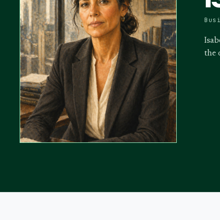
Bus
Isab
the 