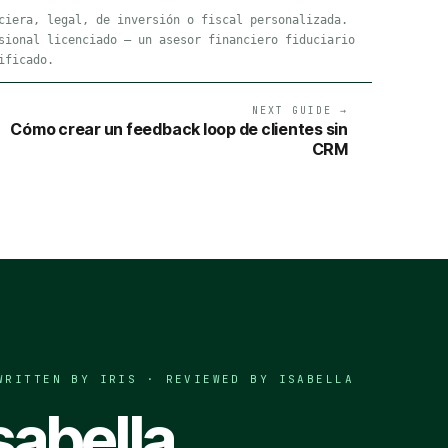
ciera, legal, de inversión o fiscal personalizada.
sional licenciado — un asesor financiero fiduciario
ificado.
NEXT GUIDE →
Cómo crear un feedback loop de clientes sin
CRM
WRITTEN BY IRIS · REVIEWED BY
ISABELLA
sabella