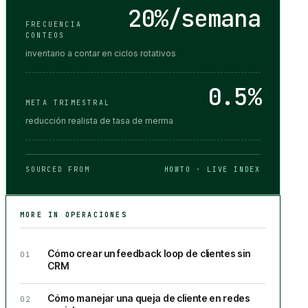
20%/semana
FRECUENCIA
CONTEOS
inventario a contar en ciclos rotativos
0.5%
META TRIMESTRAL
reducción realista de tasa de merma
SOURCED FROM
HOWTO · LIVE INDEX
MORE IN
OPERACIONES
Cómo crear un feedback loop de clientes sin
01
CRM
Cómo manejar una queja de cliente en redes
02