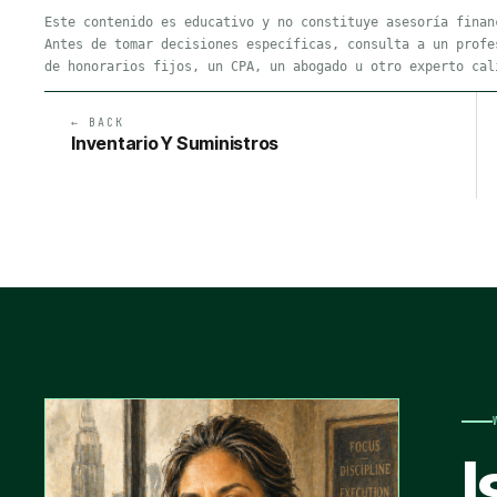
Este contenido es educativo y no constituye asesoría finan
Antes de tomar decisiones específicas, consulta a un profe
de honorarios fijos, un CPA, un abogado u otro experto cal
← BACK
Inventario Y Suministros
I