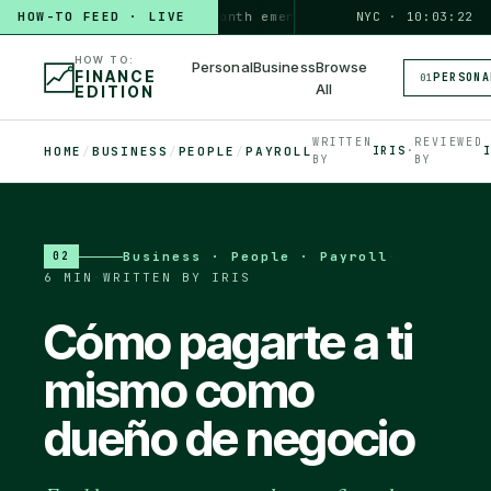
HOW-TO FEED · LIVE
HOW TO
build a 3-month emergency fund
PERSONAL · 6 MIN
NYC · 10:03:23
◆
HOW TO:
Personal
Business
Browse
FINANCE
PERSONA
01
All
EDITION
WRITTEN
REVIEWED
HOME
/
BUSINESS
/
PEOPLE
/
PAYROLL
IRIS
·
BY
BY
Business · People · Payroll
·
02
6 MIN
·
WRITTEN BY IRIS
Cómo pagarte a ti
mismo como
dueño de negocio