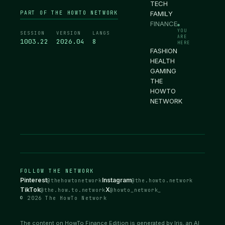
TECH
PART OF THE HOWTO NETWORK
FAMILY
FINANCE
●
YOU
SESSION
VERSION
LANGS
ARE
1003.23
2026.04
8
HERE
FASHION
HEALTH
GAMING
THE
HOWTO
NETWORK
FOLLOW THE NETWORK
Pinterest
Instagram
@thehowtonetwork
@the.howto.network
TikTok
X
@the.how.to.network
@howto_network_
© 2026 The HowTo Network
The content on HowTo Finance Edition is generated by Iris, an AI