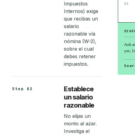
Impuestos
03
Internos) exige
que recibas un
salario
SEAR
razonable vía
nómina (W-2),
Ask a
sobre el cual
yet, Ir
debes retener
impuestos.
Sear
Establece
Step 02
un salario
razonable
No elijas un
monto al azar.
Investiga el