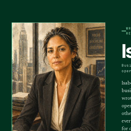
W
R
I
Bus
ope
Isab
busi
wrot
oper
othe
ever
for 