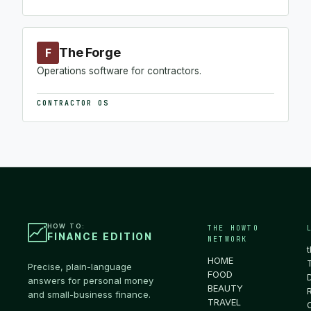
The Forge
F
Operations software for contractors.
CONTRACTOR OS
HOW TO:
THE HOWTO
FINANCE EDITION
NETWORK
HOME
Precise, plain-language
FOOD
answers for personal money
BEAUTY
and small-business finance.
TRAVEL