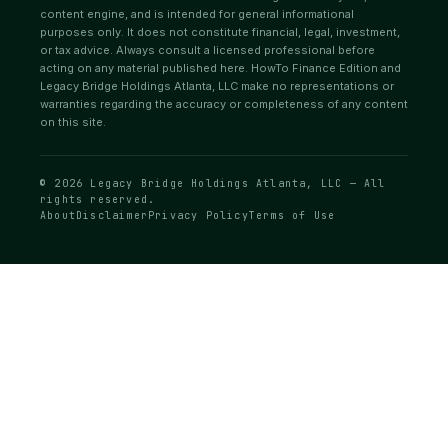
content engine, and is intended for general informational
purposes only. It does not constitute financial, legal, investment,
or tax advice. Always consult a licensed professional before
acting on any material published here. HowTo Finance Edition and
Legacy Bridge Holdings Atlanta, LLC make no representations or
warranties regarding the accuracy or completeness of any content
on this site.
© 2026 Legacy Bridge Holdings Atlanta, LLC — All
rights reserved.
About
Disclaimer
Privacy Policy
Terms of Use