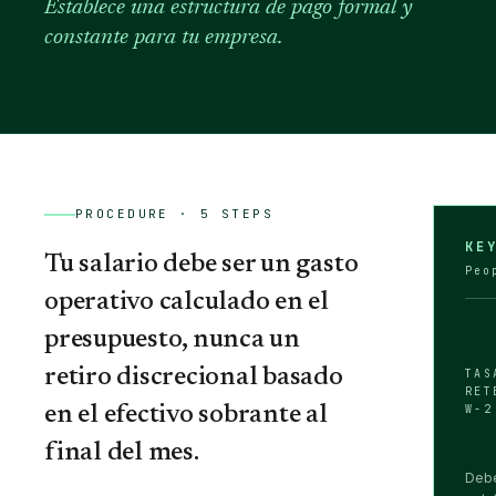
Establece una estructura de pago formal y
constante para tu empresa.
PROCEDURE ·
5
STEPS
KE
Tu salario debe ser un gasto
Peo
operativo calculado en el
presupuesto, nunca un
retiro discrecional basado
TAS
RET
en el efectivo sobrante al
W-2
final del mes.
Debe