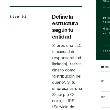
estat
Define la
Step 01
RES
estructura
SEG
según tu
Gast
capit
entidad
Si eres una LLC
(sociedad de
SOU
responsabilidad
limitada), retiras
MOR
dinero como
'distribución del
01
dueño'. Si tu
empresa es una
S-corp o C-
02
corp, el IRS
(Servicio de