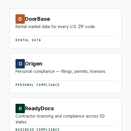
DoorBase
D
Rental market data for every U.S. ZIP code.
RENTAL DATA
Origen
O
Personal compliance — filings, permits, licenses.
PERSONAL COMPLIANCE
ReadyDocs
R
Contractor licensing and compliance across 50
states.
BUSINESS COMPLIANCE