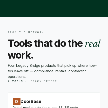
FROM THE NETWORK
Tools that do the
real
work.
Four Legacy Bridge products that pick up where how-
tos leave off — compliance, rentals, contractor
operations.
4 TOOLS
·
LEGACY BRIDGE
DoorBase
D
Rental market data for every U.S. ZIP code.