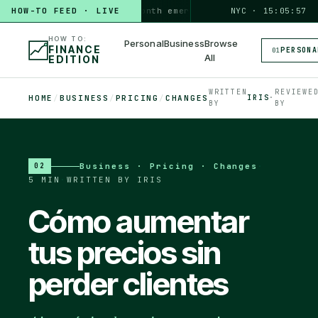
HOW-TO FEED · LIVE
HOW TO
build a 3-month emergency fund
PERSONAL · 6 MIN
NYC · 15:05:58
◆
HOW TO:
Personal
Business
Browse
FINANCE
PERSONA
01
All
EDITION
WRITTEN
REVIEWE
HOME
/
BUSINESS
/
PRICING
/
CHANGES
IRIS
·
BY
BY
Business · Pricing · Changes
·
02
5 MIN
·
WRITTEN BY IRIS
Cómo aumentar
tus precios sin
perder clientes