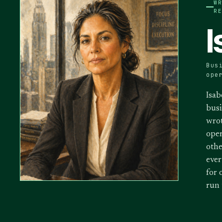
W
R
I
Bus
ope
Isab
busi
wrot
oper
othe
ever
for 
run