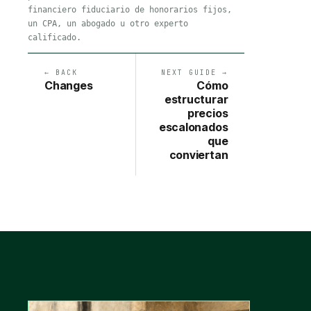
financiero fiduciario de honorarios fijos,
un CPA, un abogado u otro experto
calificado.
← BACK
NEXT GUIDE →
Changes
Cómo
estructurar
precios
escalonados
que
conviertan