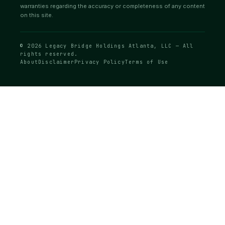
warranties regarding the accuracy or completeness of any content
on this site.
© 2026 Legacy Bridge Holdings Atlanta, LLC — All
rights reserved.
About
Disclaimer
Privacy Policy
Terms of Use