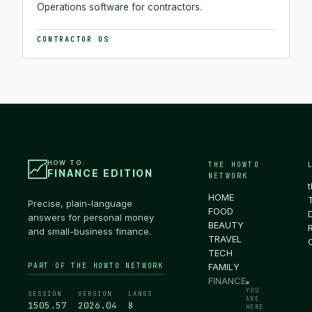
Operations software for contractors.
CONTRACTOR OS
HOW TO:
THE HOWTO
FINANCE EDITION
NETWORK
HOME
Precise, plain-language
FOOD
answers for personal money
BEAUTY
and small-business finance.
TRAVEL
TECH
PART OF THE HOWTO NETWORK
FAMILY
FINANCE
●
YOU
SESSION
VERSION
LANGS
ARE
1505.58
2026.04
8
HERE