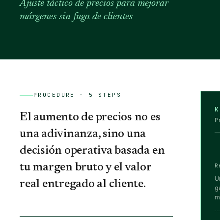
Ajuste táctico de precios para mejorar
márgenes sin fuga de clientes
PROCEDURE ·
5
STEPS
K
El aumento de precios no es
P
una adivinanza, sino una
decisión operativa basada en
tu margen bruto y el valor
R
U
real entregado al cliente.
g
m