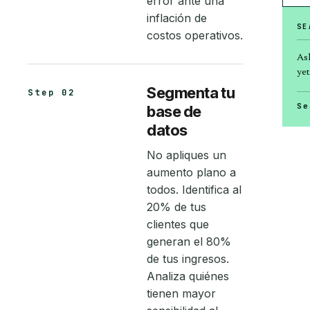
error ante una
inflación de
SE
costos operativos.
As
yet
Segmenta tu
Step 02
Se
base de
datos
No apliques un
aumento plano a
todos. Identifica al
20% de tus
clientes que
generan el 80%
de tus ingresos.
Analiza quiénes
tienen mayor