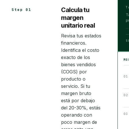
T
Calcula tu
Step 01
T
margen
p
unitario real
Revisa tus estados
S
financieros.
Identifica el costo
exacto de los
M
bienes vendidos
(COGS) por
01
producto o
servicio. Si tu
margen bruto
02
está por debajo
del 20-30%, estás
operando con
03
poco margen de