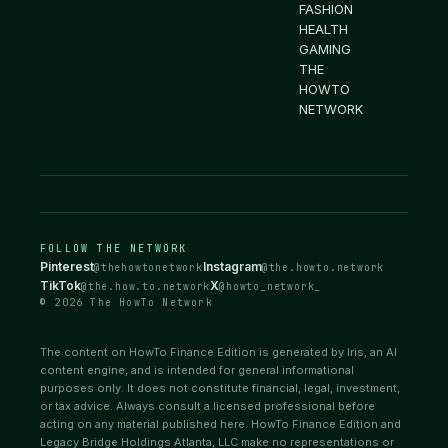
FASHION
HEALTH
GAMING
THE
HOWTO
NETWORK
FOLLOW THE NETWORK
Pinterest
Instagram
@thehowtonetwork
@the.howto.network
TikTok
X
@the.how.to.network
@howto_network_
© 2026 The HowTo Network
The content on HowTo Finance Edition is generated by Iris, an AI
content engine, and is intended for general informational
purposes only. It does not constitute financial, legal, investment,
or tax advice. Always consult a licensed professional before
acting on any material published here. HowTo Finance Edition and
Legacy Bridge Holdings Atlanta, LLC make no representations or