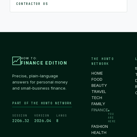
CONTRACTOR OS
HOW TO:
THE HOWTO
FINANCE EDITION
NETWORK
HOME
Precise, plain-language
FOOD
answers for personal money
BEAUTY
and small-business finance.
TRAVEL
TECH
PART OF THE HOWTO NETWORK
FAMILY
FINANCE
●
YOU
SESSION
VERSION
LANGS
ARE
2206.33
2026.04
8
HERE
FASHION
HEALTH