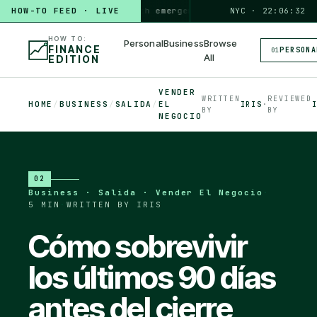
HOW TO
HOW-TO FEED · LIVE
build a 3-month emergency fund
PERSONAL · 6 MIN
NYC · 22:06:33
◆
HOW TO:
Personal
Business
Browse
FINANCE
PERSONA
01
All
EDITION
VENDER
WRITTEN
REVIEWED
HOME
/
BUSINESS
/
SALIDA
/
EL
IRIS
·
BY
BY
NEGOCIO
02
Business · Salida · Vender El Negocio
·
5 MIN
·
WRITTEN BY IRIS
Cómo sobrevivir
los últimos 90 días
antes del cierre