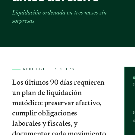
Liquidación ordenada en tres meses sin
sorpresas
PROCEDURE ·
6
STEPS
Los últimos 90 días requieren
un plan de liquidación
metódico: preservar efectivo,
cumplir obligaciones
d
laborales y fiscales, y
documentar cada movimiento