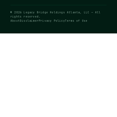
© 2026 Legacy Bridge Holdings Atlanta, LLC — All
rights reserved.
About
Disclaimer
Privacy Policy
Terms of Use