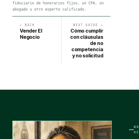
fiduciario de honorarios fijos, un CPA, un
abogado u otro experto calificado.
← BACK
NEXT GUIDE →
Vender El
Cómo cumplir
Negocio
con cláusulas
de no
competencia
y no solicitud
W
R