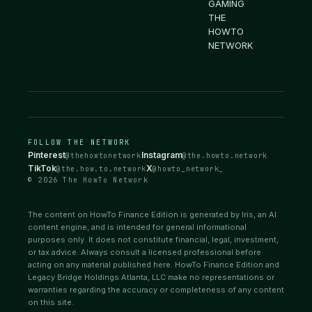
GAMING
THE
HOWTO
NETWORK
FOLLOW THE NETWORK
Pinterest
Instagram
@thehowtonetwork
@the.howto.network
TikTok
X
@the.how.to.network
@howto_network_
© 2026 The HowTo Network
The content on HowTo Finance Edition is generated by Iris, an AI
content engine, and is intended for general informational
purposes only. It does not constitute financial, legal, investment,
or tax advice. Always consult a licensed professional before
acting on any material published here. HowTo Finance Edition and
Legacy Bridge Holdings Atlanta, LLC make no representations or
warranties regarding the accuracy or completeness of any content
on this site.