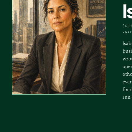
I
Bus
ope
Isab
busi
wrot
oper
othe
ever
for 
run