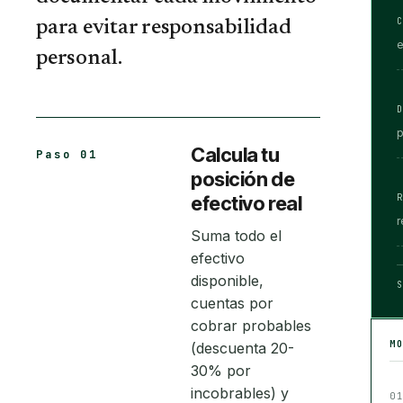
para evitar responsabilidad
e
personal.
p
Calcula tu
Paso 01
posición de
efectivo real
r
Suma todo el
efectivo
disponible,
cuentas por
cobrar probables
M
(descuenta 20-
30% por
incobrables) y
0