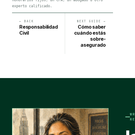
experto calificado.
← BACK
NEXT GUIDE →
Responsabilidad
Cómo saber
Civil
cuándo estás
sobre-
asegurado
W
R