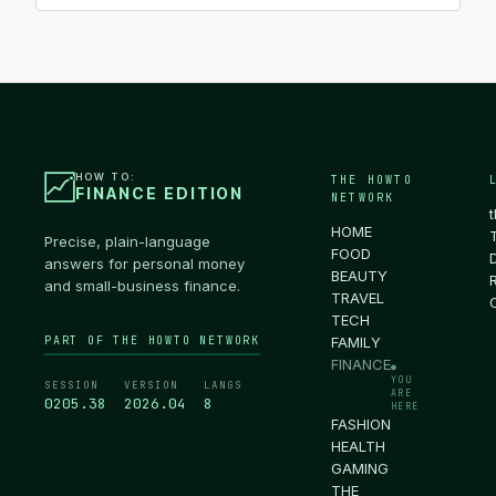
HOW TO:
THE HOWTO
FINANCE EDITION
NETWORK
HOME
Precise, plain-language
FOOD
answers for personal money
BEAUTY
and small-business finance.
TRAVEL
TECH
PART OF THE HOWTO NETWORK
FAMILY
FINANCE
●
YOU
SESSION
VERSION
LANGS
ARE
0205.39
2026.04
8
HERE
FASHION
HEALTH
GAMING
THE