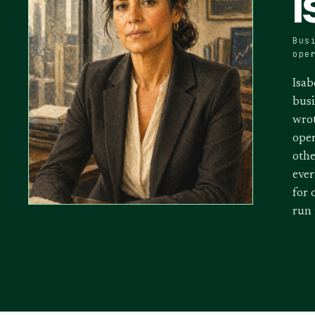
I
Bus
ope
Isab
busi
wrot
oper
othe
ever
for 
run