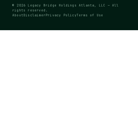
© 2026 Legacy Bridge Holdings Atlanta, LLC — All
rights reserved.
About
Disclaimer
Privacy Policy
Terms of Use