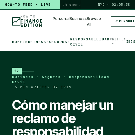
HOW-TO FEED · LIVE
HOW TO
build a 3-month emergency fund
PERSONAL · 6 MIN
NYC · 02:05:39
◆
HOW TO:
Personal
Business
Browse
FINANCE
PERSONA
01
All
EDITION
RESPONSABILIDAD
WRITTEN
HOME
/
BUSINESS
/
SEGUROS
/
IRI
CIVIL
BY
02
Business · Seguros · Responsabilidad
Civil
·
6 MIN
·
WRITTEN BY IRIS
Cómo manejar un
reclamo de
responsabilidad