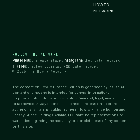
HOWTO
NETWORK
FOLLOW THE NETWORK
Pinterest
Instagram
@thehowtonetwork
@the.howto.network
TikTok
X
@the.how.to.network
@howto_network_
© 2026 The HowTo Network
The content on HowTo Finance Edition is generated by Iris, an AI
content engine, and is intended for general informational
purposes only. It does not constitute financial, legal, investment,
or tax advice. Always consult a licensed professional before
acting on any material published here. HowTo Finance Edition and
Legacy Bridge Holdings Atlanta, LLC make no representations or
warranties regarding the accuracy or completeness of any content
on this site.