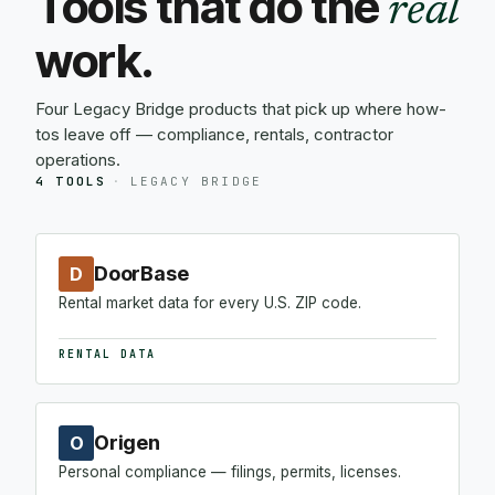
Tools that do the
real
work.
Four Legacy Bridge products that pick up where how-
tos leave off — compliance, rentals, contractor
operations.
4 TOOLS
·
LEGACY BRIDGE
DoorBase
D
Rental market data for every U.S. ZIP code.
RENTAL DATA
Origen
O
Personal compliance — filings, permits, licenses.