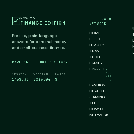
HOW TO:
THE HOWTO
FINANCE EDITION
NETWORK
HOME
Precise, plain-language
FOOD
answers for personal money
BEAUTY
and small-business finance.
TRAVEL
TECH
PART OF THE HOWTO NETWORK
FAMILY
FINANCE
●
YOU
SESSION
VERSION
LANGS
ARE
1458.40
2026.04
8
HERE
FASHION
HEALTH
GAMING
THE
HOWTO
NETWORK