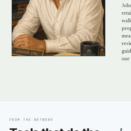
John
reta
walk
peo
mean
revi
guid
one 
FROM THE NETWORK