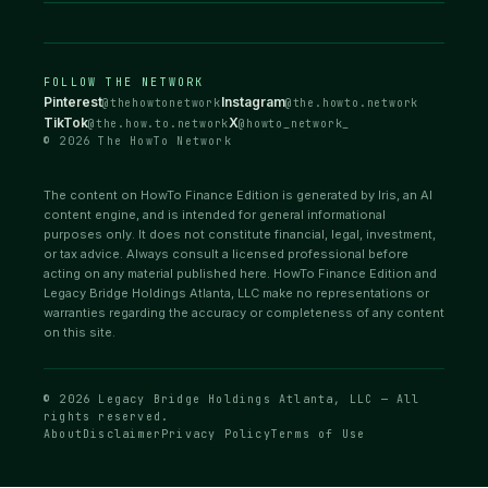
FOLLOW THE NETWORK
Pinterest
Instagram
@thehowtonetwork
@the.howto.network
TikTok
X
@the.how.to.network
@howto_network_
© 2026 The HowTo Network
The content on HowTo Finance Edition is generated by Iris, an AI
content engine, and is intended for general informational
purposes only. It does not constitute financial, legal, investment,
or tax advice. Always consult a licensed professional before
acting on any material published here. HowTo Finance Edition and
Legacy Bridge Holdings Atlanta, LLC make no representations or
warranties regarding the accuracy or completeness of any content
on this site.
© 2026 Legacy Bridge Holdings Atlanta, LLC — All
rights reserved.
About
Disclaimer
Privacy Policy
Terms of Use