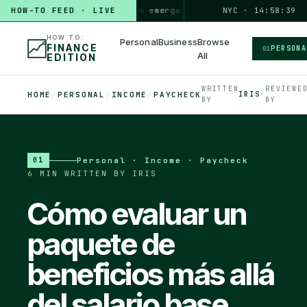
HOW TO
HOW-TO FEED · LIVE
build a 3-month emergency fund
PERSONAL · 6 MIN
NYC · 14:58:40
◆
HOW TO:
Personal
Business
Browse
FINANCE
PERSONA
01
All
EDITION
WRITTEN
REVIEWE
HOME
/
PERSONAL
/
INCOME
/
PAYCHECK
IRIS
·
BY
BY
Personal · Income · Paycheck
·
01
6 MIN
·
WRITTEN BY IRIS
Cómo evaluar un
paquete de
beneficios más allá
del salario base