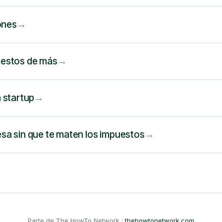
ones
uestos de más
 startup
a sin que te maten los impuestos
Parte de The HowTo Network ·
thehowtonetwork.com