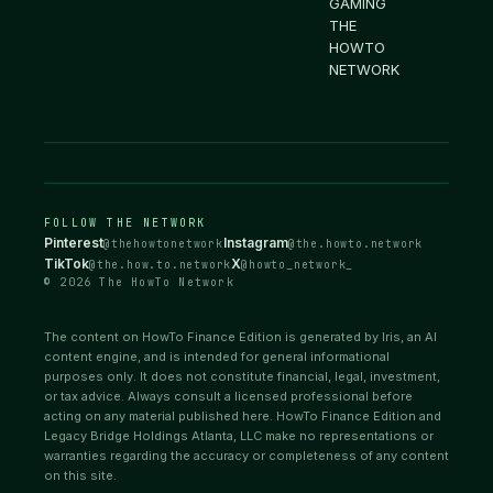
GAMING
THE
HOWTO
NETWORK
FOLLOW THE NETWORK
Pinterest
Instagram
@thehowtonetwork
@the.howto.network
TikTok
X
@the.how.to.network
@howto_network_
© 2026 The HowTo Network
The content on HowTo Finance Edition is generated by Iris, an AI
content engine, and is intended for general informational
purposes only. It does not constitute financial, legal, investment,
or tax advice. Always consult a licensed professional before
acting on any material published here. HowTo Finance Edition and
Legacy Bridge Holdings Atlanta, LLC make no representations or
warranties regarding the accuracy or completeness of any content
on this site.