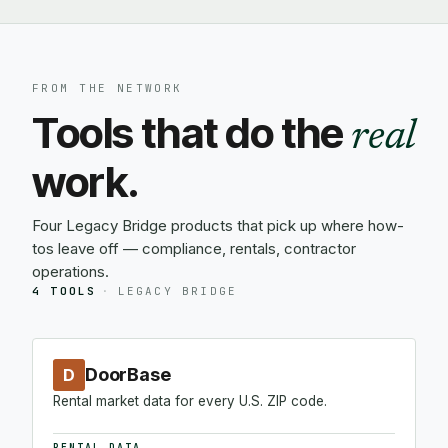
FROM THE NETWORK
Tools that do the
real
work.
Four Legacy Bridge products that pick up where how-
tos leave off — compliance, rentals, contractor
operations.
4 TOOLS
·
LEGACY BRIDGE
DoorBase
D
Rental market data for every U.S. ZIP code.
RENTAL DATA