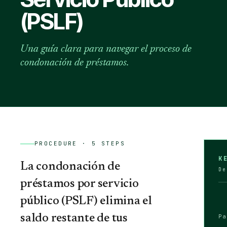
(PSLF)
Una guía clara para navegar el proceso de
condonación de préstamos.
PROCEDURE ·
5
STEPS
K
La condonación de
De
préstamos por servicio
público (PSLF) elimina el
saldo restante de tus
Pa