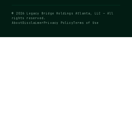
© 2026 Legacy Bridge Holdings Atlanta, LLC — All
rights reserved.
About
Disclaimer
Privacy Policy
Terms of Use