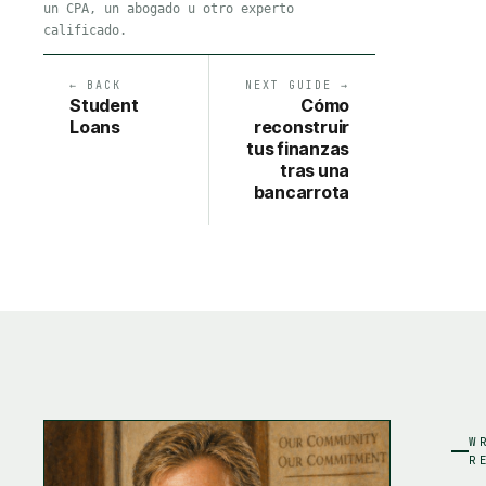
un CPA, un abogado u otro experto
calificado.
← BACK
NEXT GUIDE →
Student
Cómo
Loans
reconstruir
tus finanzas
tras una
bancarrota
W
R