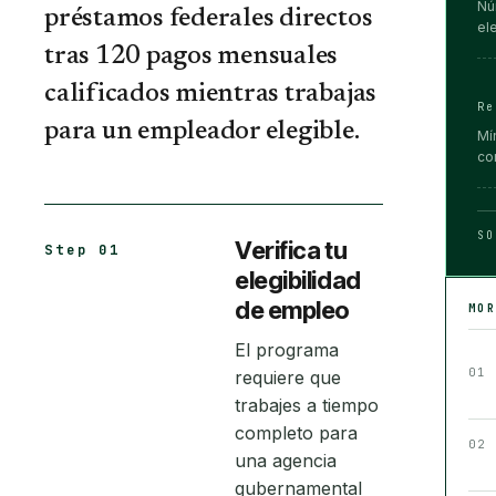
Nú
préstamos federales directos
el
tras 120 pagos mensuales
calificados mientras trabajas
Re
para un empleador elegible.
Mí
co
SO
Verifica tu
Step 01
elegibilidad
de empleo
MO
El programa
01
requiere que
trabajes a tiempo
completo para
02
una agencia
gubernamental