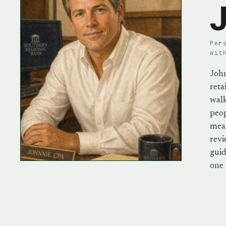
J
Per
wit
John
reta
walk
peo
mean
revi
guid
one 