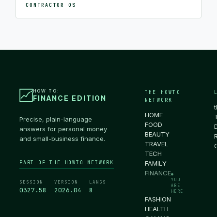
CONTRACTOR OS
HOW TO:
THE HOWTO
FINANCE EDITION
NETWORK
HOME
Precise, plain-language
FOOD
answers for personal money
BEAUTY
and small-business finance.
TRAVEL
TECH
PART OF THE HOWTO NETWORK
FAMILY
FINANCE
●
YOU
SESSION
VERSION
LANGS
ARE
0327.59
2026.04
8
HERE
FASHION
HEALTH