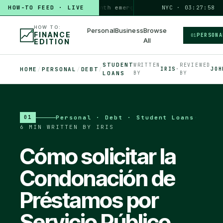
HOW-TO FEED · LIVE
HOW TO
build a 3-month emergency fund
PERSONAL · 6 MIN
NYC · 03:27:59
◆
HOW TO:
Personal
Business
Browse
FINANCE
PERSONA
01
All
EDITION
STUDENT
WRITTEN
REVIEWED
HOME
/
PERSONAL
/
DEBT
/
IRIS
·
JOH
LOANS
BY
BY
Personal · Debt · Student Loans
·
01
6 MIN
·
WRITTEN BY IRIS
Cómo solicitar la
Condonación de
Préstamos por
Servicio Público