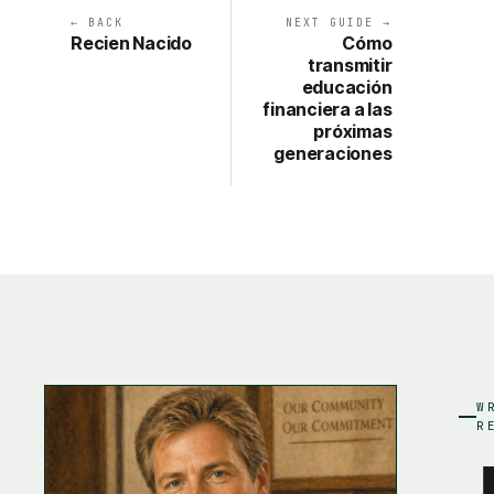
← BACK
NEXT GUIDE →
Recien Nacido
Cómo
transmitir
educación
financiera a las
próximas
generaciones
W
R
J