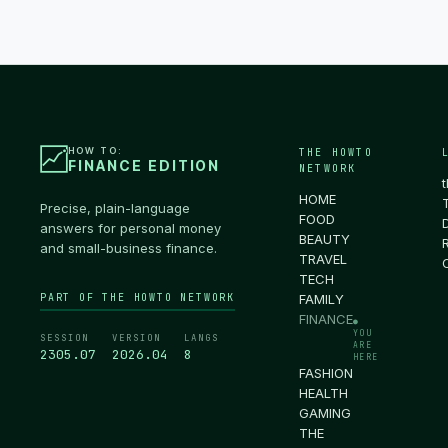
HOW TO:
THE HOWTO
FINANCE EDITION
NETWORK
HOME
Precise, plain-language
FOOD
answers for personal money
BEAUTY
and small-business finance.
TRAVEL
TECH
PART OF THE HOWTO NETWORK
FAMILY
FINANCE
●
YOU
SESSION
VERSION
LANGS
ARE
2305.07
2026.04
8
HERE
FASHION
HEALTH
GAMING
THE