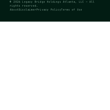
© 2026 Legacy Bridge Holdings Atlanta, LLC — All
rights reserved.
About
Disclaimer
Privacy Policy
Terms of Use