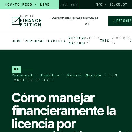
HOW-TO FEED · LIVE
HOW TO
build a 3-month emergency fund
PERSONAL · 6 MIN
NYC · 23:05:07
◆
HOW TO:
Personal
Business
Browse
FINANCE
PERSONA
01
All
EDITION
RECIEN
WRITTEN
REVIEWED
HOME
/
PERSONAL
/
FAMILIA
/
IRIS
·
NACIDO
BY
BY
01
Personal · Familia · Recien Nacido
·
6 MIN
·
WRITTEN BY IRIS
Cómo manejar
financieramente la
licencia por