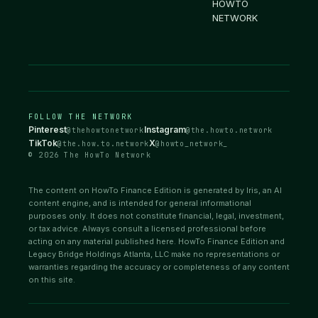
HOWTO
NETWORK
FOLLOW THE NETWORK
Pinterest
Instagram
@thehowtonetwork
@the.howto.network
TikTok
X
@the.how.to.network
@howto_network_
© 2026 The HowTo Network
The content on HowTo Finance Edition is generated by Iris, an AI
content engine, and is intended for general informational
purposes only. It does not constitute financial, legal, investment,
or tax advice. Always consult a licensed professional before
acting on any material published here. HowTo Finance Edition and
Legacy Bridge Holdings Atlanta, LLC make no representations or
warranties regarding the accuracy or completeness of any content
on this site.