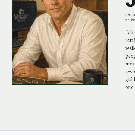
Per
wit
John
reta
walk
peo
mean
revi
guid
one 