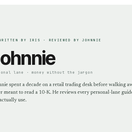
WRITTEN BY IRIS · REVIEWED BY
JOHNNIE
ohnnie
sonal lane · money without the jargon
nie spent a decade on a retail trading desk before walking a
r meant to read a 10-K. He reviews every personal-lane guide
actually use.