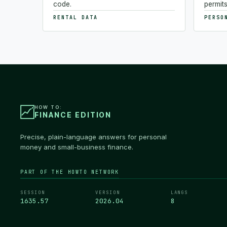
code.
permits
RENTAL DATA
PERSO
HOW TO:
FINANCE EDITION
Precise, plain-language answers for personal
money and small-business finance.
PART OF THE HOWTO NETWORK
SESSION
VERSION
LANGS
1635.58
2026.04
8