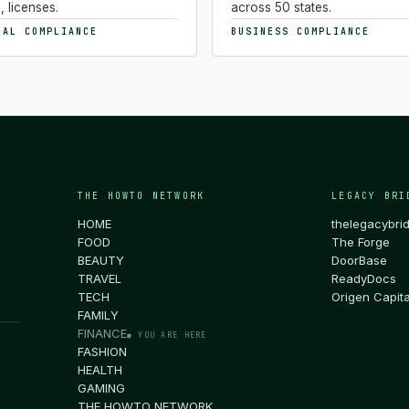
, licenses.
across 50 states.
NAL COMPLIANCE
BUSINESS COMPLIANCE
THE HOWTO NETWORK
LEGACY BRI
HOME
thelegacybri
FOOD
The Forge
BEAUTY
DoorBase
TRAVEL
ReadyDocs
TECH
Origen Capita
FAMILY
FINANCE
● YOU ARE HERE
FASHION
HEALTH
GAMING
THE HOWTO NETWORK