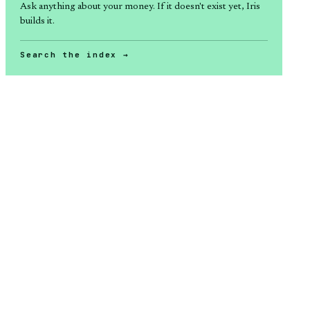
Ask anything about
your money
. If it doesn't exist yet, Iris
builds it.
Search the index →