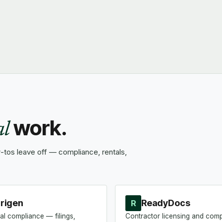
work.
al
tos leave off — compliance, rentals,
rigen
ReadyDocs
R
al compliance — filings,
Contractor licensing and com