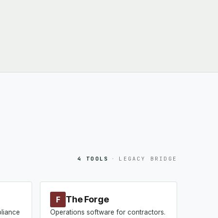
4 TOOLS
·
LEGACY BRIDGE
The Forge
F
pliance
Operations software for contractors.