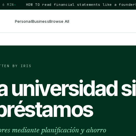
IN
◆
HOW TO
read financial statements like a founder
BUSI
Personal
Business
Browse All
TTEN BY IRIS
 universidad s
préstamos
iores mediante planificación y ahorro