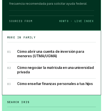
frecuencia recomendada para solicitar ayuda federal.
SOURCED FROM
HOWTO · LIVE INDEX
MORE IN
FAMILY
Cómo abrir una cuenta de inversión para
01
menores (UTMA/UGMA)
Cómo negociar la matrícula en una universidad
02
privada
Cómo enseñar finanzas personales a tus hijos
03
SEARCH IRIS