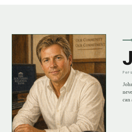
J
Per
John
neve
can 