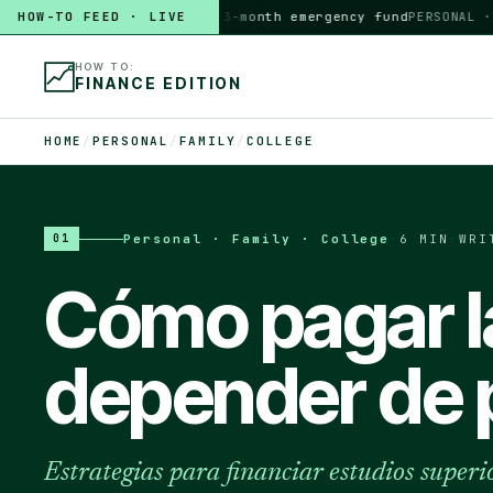
HOW-TO FEED · LIVE
HOW TO
build a 3-month emergency fund
PERSONAL · 6 M
HOW TO:
FINANCE EDITION
HOME
/
PERSONAL
/
FAMILY
/
COLLEGE
Personal · Family · College
·
6 MIN
·
WRI
01
Cómo pagar la
depender de 
Estrategias para financiar estudios super