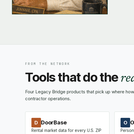
FROM THE NETWORK
Tools that do the
re
Four Legacy Bridge products that pick up where how-
contractor operations.
DoorBase
O
D
O
Rental market data for every U.S. ZIP
Person