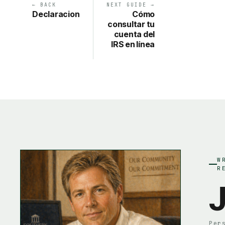
← BACK
NEXT GUIDE →
Declaracion
Cómo
consultar tu
cuenta del
IRS en línea
W
R
J
Per