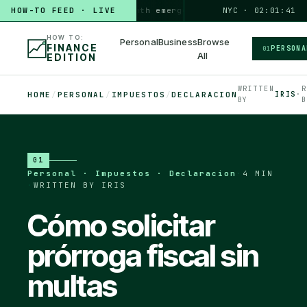
HOW-TO FEED · LIVE
HOW TO
build a 3-month emergency fund
PERSONAL · 6 MIN
NYC · 02:01:42
◆
HOW TO:
Personal
Business
Browse
FINANCE
PERSONA
01
All
EDITION
WRITTEN
R
HOME
/
PERSONAL
/
IMPUESTOS
/
DECLARACION
IRIS
·
BY
B
01
Personal · Impuestos · Declaracion
·
4 MIN
·
WRITTEN BY IRIS
Cómo solicitar
prórroga fiscal sin
multas