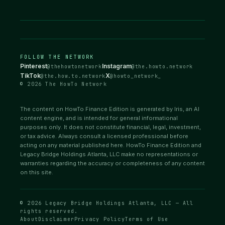
FOLLOW THE NETWORK
Pinterest
Instagram
@thehowtonetwork
@the.howto.network
TikTok
X
@the.how.to.network
@howto_network_
© 2026 The HowTo Network
The content on HowTo Finance Edition is generated by Iris, an AI
content engine, and is intended for general informational
purposes only. It does not constitute financial, legal, investment,
or tax advice. Always consult a licensed professional before
acting on any material published here. HowTo Finance Edition and
Legacy Bridge Holdings Atlanta, LLC make no representations or
warranties regarding the accuracy or completeness of any content
on this site.
© 2026 Legacy Bridge Holdings Atlanta, LLC — All
rights reserved.
About
Disclaimer
Privacy Policy
Terms of Use