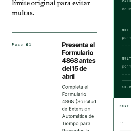
PAG
límite original para evitar
del 
multas.
MUL
por 
Presenta el
Paso 01
Formulario
4868 antes
MUL
por 
del 15 de
abril
Completa el
SOU
Formulario
4868 (Solicitud
MORE
de Extensión
Automática de
Tiempo para
01
Presentar la