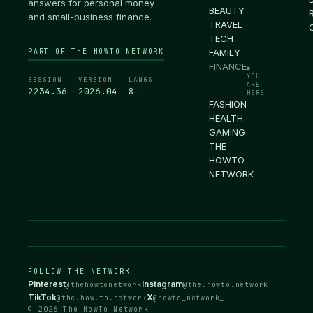
answers for personal money
BEAUTY
and small-business finance.
TRAVEL
TECH
PART OF THE HOWTO NETWORK
FAMILY
FINANCE
●
YOU
SESSION
VERSION
LANGS
ARE
2234.37
2026.04
8
HERE
FASHION
HEALTH
GAMING
THE
HOWTO
NETWORK
FOLLOW THE NETWORK
Pinterest
Instagram
@thehowtonetwork
@the.howto.network
TikTok
X
@the.how.to.network
@howto_network_
© 2026 The HowTo Network