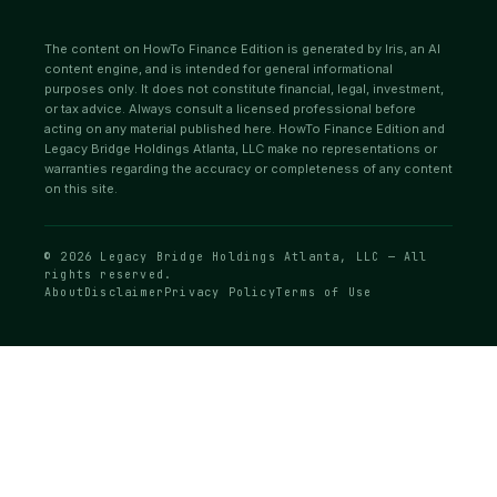
The content on HowTo Finance Edition is generated by Iris, an AI
content engine, and is intended for general informational
purposes only. It does not constitute financial, legal, investment,
or tax advice. Always consult a licensed professional before
acting on any material published here. HowTo Finance Edition and
Legacy Bridge Holdings Atlanta, LLC make no representations or
warranties regarding the accuracy or completeness of any content
on this site.
© 2026 Legacy Bridge Holdings Atlanta, LLC — All
rights reserved.
About
Disclaimer
Privacy Policy
Terms of Use