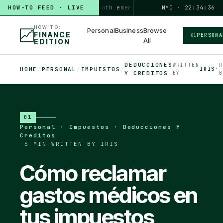
HOW-TO FEED · LIVE
HOW TO
build a 3-month emergency fund
PERSONAL · 6 MIN
NYC · 22:34:37
◆
HOW TO:
Personal
Business
Browse
FINANCE
PERSONA
01
All
EDITION
DEDUCCIONES
WRITTEN
R
HOME
/
PERSONAL
/
IMPUESTOS
/
IRIS
·
Y CREDITOS
BY
B
01
Personal · Impuestos · Deducciones Y
Creditos
·
5 MIN
·
WRITTEN BY IRIS
Cómo reclamar
gastos médicos en
tus impuestos