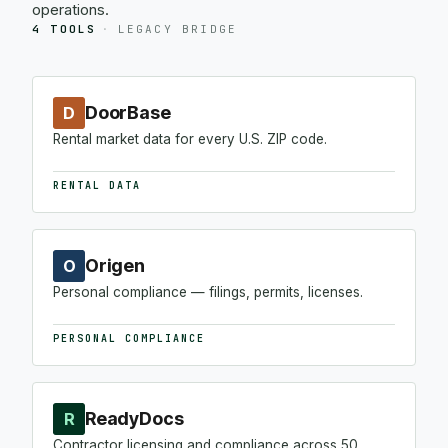
operations.
4 TOOLS
·
LEGACY BRIDGE
DoorBase
D
Rental market data for every U.S. ZIP code.
RENTAL DATA
Origen
O
Personal compliance — filings, permits, licenses.
PERSONAL COMPLIANCE
ReadyDocs
R
Contractor licensing and compliance across 50