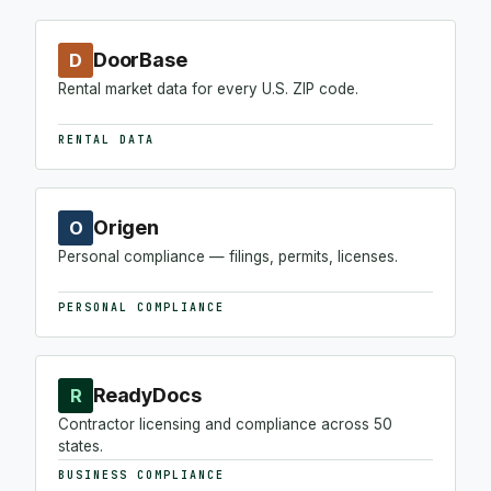
DoorBase
D
Rental market data for every U.S. ZIP code.
RENTAL DATA
Origen
O
Personal compliance — filings, permits, licenses.
PERSONAL COMPLIANCE
ReadyDocs
R
Contractor licensing and compliance across 50
states.
BUSINESS COMPLIANCE