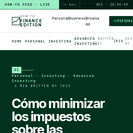
HOW-TO FEED · LIVE
HOW TO
build a 3-month emergency fund
PERSONAL · 6 MIN
NYC · 20:10:00
◆
HOW TO:
Personal
Business
Browse
FINANCE
PERSONA
01
All
EDITION
ADVANCED
WRITTEN
REV
HOME
/
PERSONAL
/
INVESTING
/
IRIS
·
INVESTING
BY
BY
01
Personal · Investing · Advanced
Investing
·
6 MIN
·
WRITTEN BY IRIS
Cómo minimizar
los impuestos
sobre las