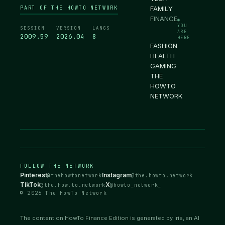
PART OF THE HOWTO NETWORK
FAMILY
FINANCE
●
YOU
SESSION
VERSION
LANGS
ARE
2010.00
2026.04
8
HERE
FASHION
HEALTH
GAMING
THE
HOWTO
NETWORK
FOLLOW THE NETWORK
Pinterest
Instagram
@thehowtonetwork
@the.howto.network
TikTok
X
@the.how.to.network
@howto_network_
© 2026 The HowTo Network
The content on HowTo Finance Edition is generated by Iris, an AI