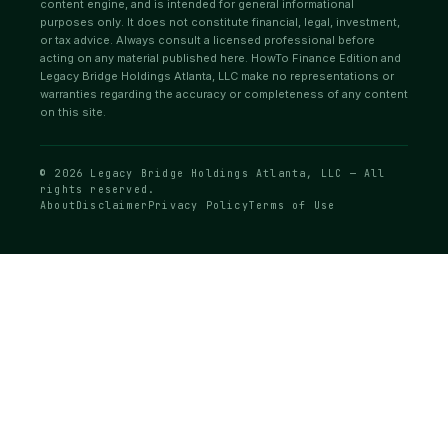
content engine, and is intended for general informational
purposes only. It does not constitute financial, legal, investment,
or tax advice. Always consult a licensed professional before
acting on any material published here. HowTo Finance Edition and
Legacy Bridge Holdings Atlanta, LLC make no representations or
warranties regarding the accuracy or completeness of any content
on this site.
© 2026 Legacy Bridge Holdings Atlanta, LLC — All
rights reserved.
About
Disclaimer
Privacy Policy
Terms of Use