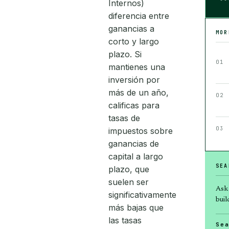
Internos)
diferencia entre
ganancias a
MO
corto y largo
plazo. Si
01
mantienes una
inversión por
más de un año,
02
calificas para
tasas de
03
impuestos sobre
ganancias de
capital a largo
SEA
plazo, que
suelen ser
Ask
significativamente
build
más bajas que
las tasas
Se