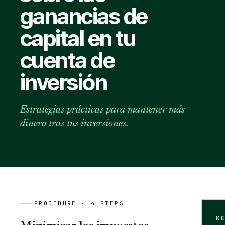
ganancias de
capital en tu
cuenta de
inversión
Estrategias prácticas para mantener más
dinero tras tus inversiones.
PROCEDURE ·
4
STEPS
K