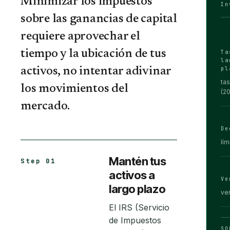
Minimizar los impuestos
In
sobre las ganancias de capital
requiere aprovechar el
tiempo y la ubicación de tus
Ta
la
activos, no intentar adivinar
pl
tas
los movimientos del
(2
mercado.
De
lím
Mantén tus
Step 01
activos a
Ve
largo plazo
ven
El IRS (Servicio
de Impuestos
SO