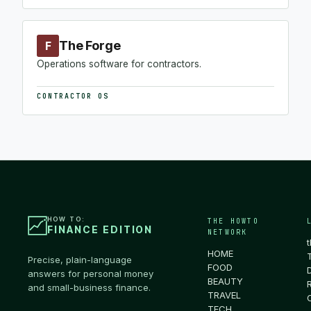
The Forge
F
Operations software for contractors.
CONTRACTOR OS
HOW TO:
THE HOWTO
FINANCE EDITION
NETWORK
HOME
Precise, plain-language
FOOD
answers for personal money
BEAUTY
and small-business finance.
TRAVEL
TECH