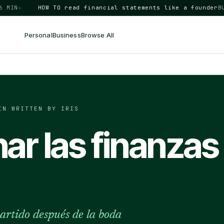
N
◆
HOW TO
read financial statements like a founder
BUSIN
Personal
Business
Browse All
IN
·
WRITTEN BY IRIS
 las finanzas 
partido después de la boda