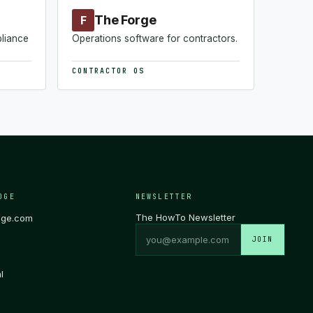
The Forge
F
pliance
Operations software for contractors.
CONTRACTOR OS
DGE
NEWSLETTER
The HowTo Newsletter
dge.com
JOIN
l