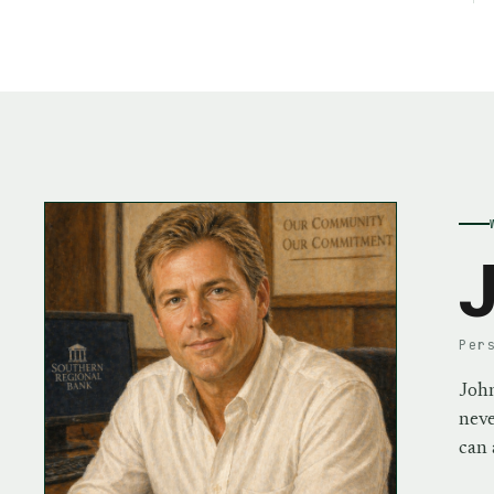
J
Per
John
neve
can 