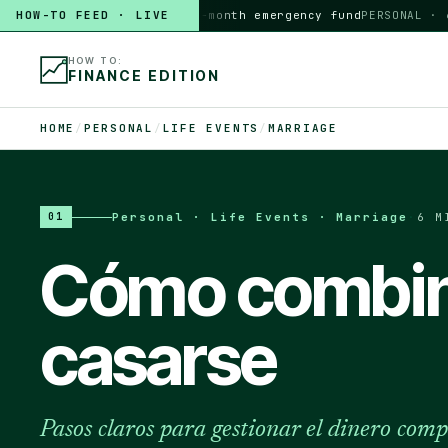
HOW-TO FEED · LIVE
HOW TO
build a 3-month emergency fund
PERSONAL · 6 MI
HOW TO:
FINANCE EDITION
HOME
/
PERSONAL
/
LIFE EVENTS
/
MARRIAGE
Personal · Life Events · Marriage
·
6 M
01
Cómo combinar
casarse
Pasos claros para gestionar el dinero com