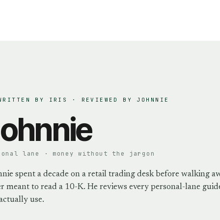
WRITTEN BY IRIS · REVIEWED BY
JOHNNIE
ohnnie
sonal lane · money without the jargon
nie spent a decade on a retail trading desk before walking a
r meant to read a 10-K. He reviews every personal-lane guide
actually use.