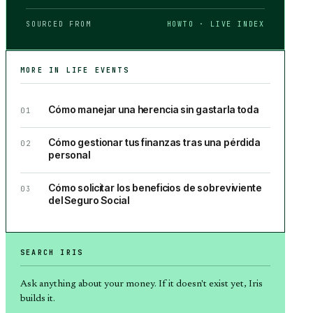
SOURCED FROM
HOWTO · LIVE INDEX
MORE IN
LIFE EVENTS
Cómo manejar una herencia sin gastarla toda
01
Cómo gestionar tus finanzas tras una pérdida
02
personal
Cómo solicitar los beneficios de sobreviviente
03
del Seguro Social
SEARCH IRIS
Ask anything about
your money
. If it doesn't exist yet, Iris
builds it.