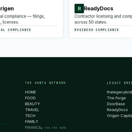
rigen
ReadyDocs
R
al compliance — filings,
Contractor licensing and com
, licenses.
across 50 states.
NAL COMPLIANCE
BUSINESS COMPLIANCE
THE HOWTO NETWORK
LEGACY BRI
HOME
thelegacybri
FOOD
The Forge
BEAUTY
DoorBase
TRAVEL
ReadyDocs
TECH
Origen Capita
FAMILY
FINANCE
● YOU ARE HERE