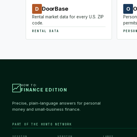
DoorBase
O
D
O
Rental market data for every U.S. ZIP
Person
code.
permits
RENTAL DATA
PERSO
HOW TO:
FINANCE EDITION
Precise, plain-language answers for personal
money and small-business finance.
PART OF THE HOWTO NETWORK
SESSION
VERSION
LANGS