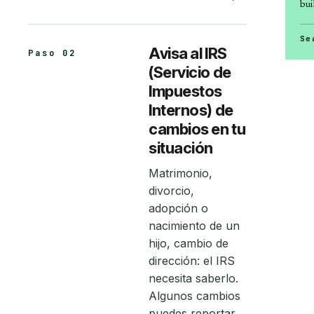
buil
Se
Avisa al IRS
Paso 02
(Servicio de
Impuestos
Internos) de
cambios en tu
situación
Matrimonio,
divorcio,
adopción o
nacimiento de un
hijo, cambio de
dirección: el IRS
necesita saberlo.
Algunos cambios
puedes reportar