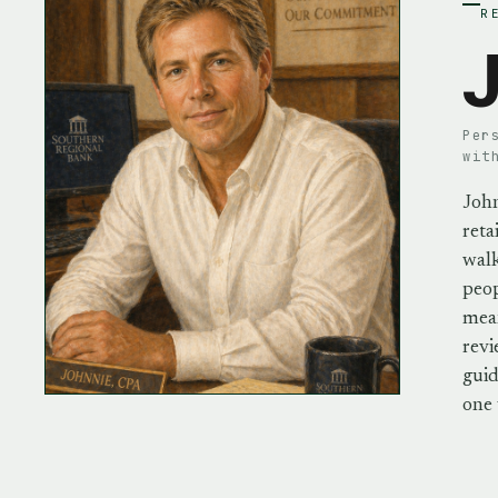
R
J
Per
wit
John
reta
walk
peo
mean
revi
guid
one 