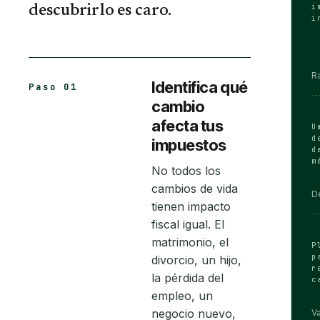
descubrirlo es caro.
i
i
Ra
Identifica qué
Paso 01
cambio
afecta tus
U
d
impuestos
d
m
No todos los
cambios de vida
D
tienen impacto
fiscal igual. El
matrimonio, el
P
p
divorcio, un hijo,
r
la pérdida del
c
empleo, un
negocio nuevo,
Va