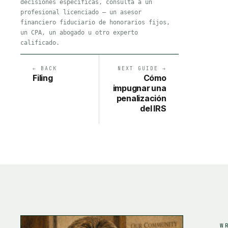
decisiones específicas, consulta a un
profesional licenciado — un asesor
financiero fiduciario de honorarios fijos,
un CPA, un abogado u otro experto
calificado.
← BACK
NEXT GUIDE →
Filing
Cómo
impugnar una
penalización
del IRS
W