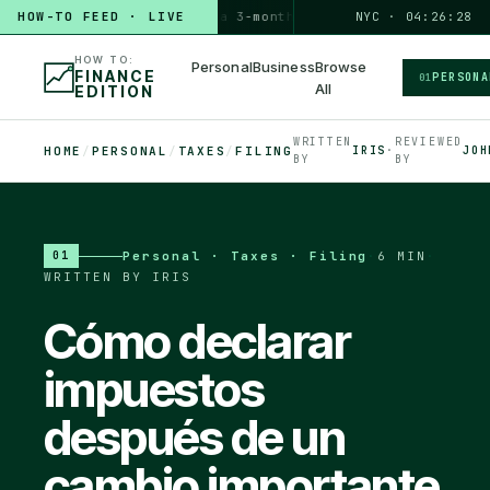
HOW-TO FEED · LIVE
HOW TO
build a 3-month emergency fund
NYC · 04:26:30
PERSONAL · 6 M
HOW TO:
Personal
Business
Browse
FINANCE
PERSONA
01
All
EDITION
WRITTEN
REVIEWED
HOME
/
PERSONAL
/
TAXES
/
FILING
IRIS
·
JOH
BY
BY
Personal · Taxes · Filing
·
6 MIN
·
01
WRITTEN BY IRIS
Cómo declarar
impuestos
después de un
cambio importante