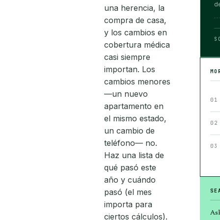
d
una herencia, la
compra de casa,
y los cambios en
S
cobertura médica
casi siempre
importan. Los
MO
cambios menores
—un nuevo
01
apartamento en
el mismo estado,
02
un cambio de
teléfono— no.
03
Haz una lista de
qué pasó este
año y cuándo
pasó (el mes
SE
importa para
Ask
ciertos cálculos).