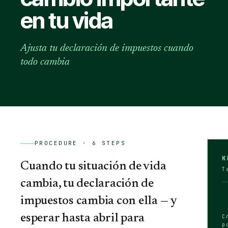
en tu vida
Ajusta tu declaración de impuestos cuando
todo cambia
PROCEDURE ·
6
STEPS
K
Cuando tu situación de vida
T
cambia, tu declaración de
impuestos cambia con ella — y
esperar hasta abril para
C
p