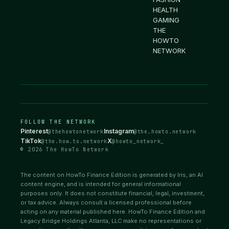
HEALTH
GAMING
THE
HOWTO
NETWORK
FOLLOW THE NETWORK
Pinterest
Instagram
@thehowtonetwork
@the.howto.network
TikTok
X
@the.how.to.network
@howto_network_
© 2026 The HowTo Network
The content on HowTo Finance Edition is generated by Iris, an AI
content engine, and is intended for general informational
purposes only. It does not constitute financial, legal, investment,
or tax advice. Always consult a licensed professional before
acting on any material published here. HowTo Finance Edition and
Legacy Bridge Holdings Atlanta, LLC make no representations or