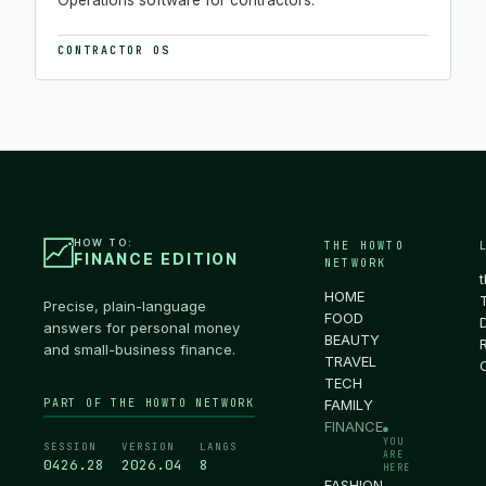
CONTRACTOR OS
HOW TO:
THE HOWTO
FINANCE EDITION
NETWORK
HOME
Precise, plain-language
FOOD
answers for personal money
BEAUTY
and small-business finance.
TRAVEL
TECH
PART OF THE HOWTO NETWORK
FAMILY
FINANCE
●
YOU
SESSION
VERSION
LANGS
ARE
0426.30
2026.04
8
HERE
FASHION