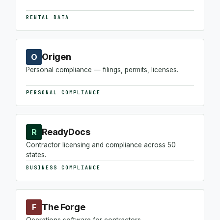
RENTAL DATA
Origen
O
Personal compliance — filings, permits, licenses.
PERSONAL COMPLIANCE
ReadyDocs
R
Contractor licensing and compliance across 50
states.
BUSINESS COMPLIANCE
The Forge
F
Operations software for contractors.