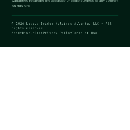
warranties regarding the accuracy or completeness of any content
on this site.
© 2026 Legacy Bridge Holdings Atlanta, LLC — All
rights reserved.
About
Disclaimer
Privacy Policy
Terms of Use